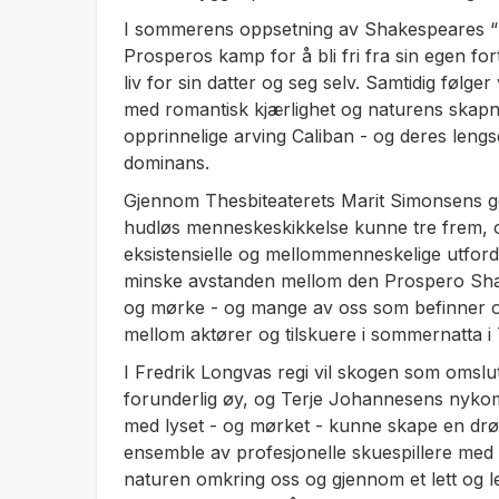
I sommerens oppsetning av Shakespeares 
Prosperos kamp for å bli fri fra sin egen fort
liv for sin datter og seg selv. Samtidig følg
med romantisk kjærlighet og naturens skapni
opprinnelige arving Caliban - og deres lengs
dominans.
Gjennom Thesbiteaterets Marit Simonsens ge
hudløs menneskeskikkelse kunne tre frem, og
eksistensielle og mellommenneskelige utford
minske avstanden mellom den Prospero Shake
og mørke - og mange av oss som befinner oss
mellom aktører og tilskuere i sommernatta i
I Fredrik Longvas regi vil skogen som omslut
forunderlig øy, og Terje Johannesens nyko
med lyset - og mørket - kunne skape en drø
ensemble av profesjonelle skuespillere med ti
naturen omkring oss og gjennom et lett og l