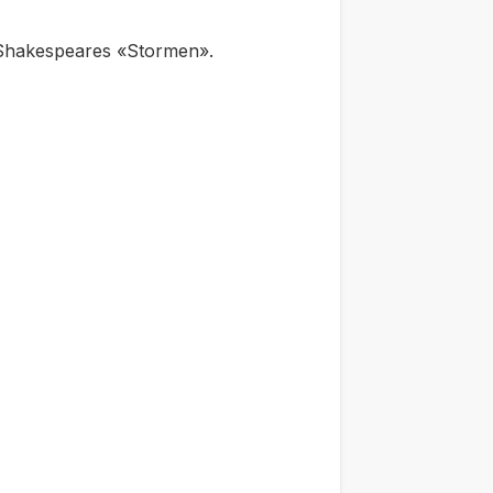
 Shakespeares «
Stormen
».