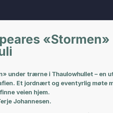
peares «Stormen» ·
uli
n» under trærne i Thaulowhullet – en 
afien. Et jordnært og eventyrlig møte 
 finne veien hjem.
Terje Johannesen.