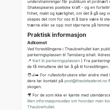
understrømninger får publikum et jordnært 
Shakespeares poetiske kraft - og en fortel
frihet, makt og kjærlighet, om det å gå seg vi
skapes det rom for oss til å bare være til ste
trærne eller se opp mot stjernene på himme
Praktisk informasjon
Adkomst
Ved forestillingene i Thaulowhullet kan publ
parkeringsplassen til Tønsberg ishall. Adress
📍
Kart til parkeringsplassen
) Fra parkerings
de få minuttene det tar å gå til forestillingen.
🧑‍🦽‍➡️ For rullestolbrukere eller andre me
dere tar kontakt på
post@thesbiteateret.no
f
skogen.
🎥 For de som ikke er kjente med utendørsc
liten informasjonsvideo om hvordan man komm
Thaulowhullet
.