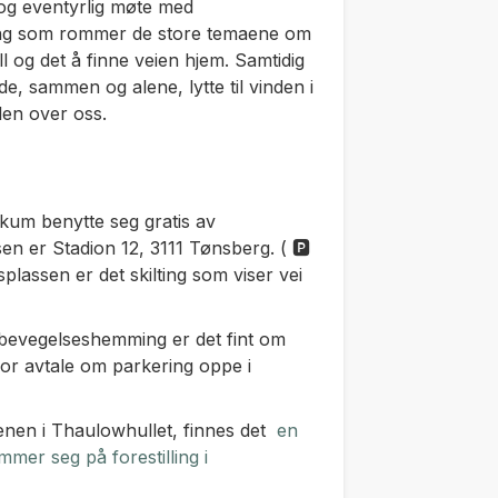
og eventyrlig møte med
ling som rommer de store temaene om
ll og det å finne veien hjem. Samtidig
de, sammen og alene, lytte til vinden i
len over oss.
ikum benytte seg gratis av
en er Stadion 12, 3111 Tønsberg. ( 🅿️
plassen er det skilting som viser vei
d bevegelseshemming er det fint om
or avtale om parkering oppe i
enen i Thaulowhullet, finnes det
en
er seg på forestilling i