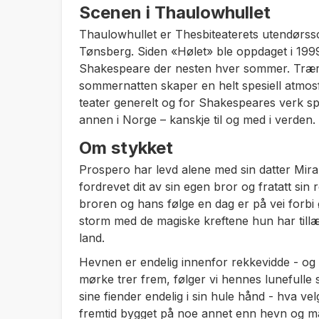
Scenen i Thaulowhullet
Thaulowhullet er Thesbiteaterets utendørss
Tønsberg. Siden «Hølet» ble oppdaget i 1999,
Shakespeare der nesten hver sommer. Trærne
sommernatten skaper en helt spesiell atmos
teater generelt og for Shakespeares verk spe
annen i Norge – kanskje til og med i verden.
Om stykket
Prospero har levd alene med sin datter Miran
fordrevet dit av sin egen bror og fratatt sin
broren og hans følge en dag er på vei forbi
storm med de magiske kreftene hun har tillæ
land.
Hevnen er endelig innenfor rekkevidde - og
mørke trer frem, følger vi hennes lunefulle
sine fiender endelig i sin hule hånd - hva v
fremtid bygget på noe annet enn hevn og ma