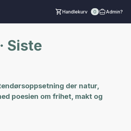
Handlekurv
0
Admin?
 Siste
utendørsoppsetning der natur,
med poesien om frihet, makt og