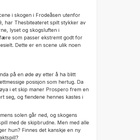
cene i skogen i Frodeåsen utenfor
 har Thesbiteateret spilt stykker av
, lyset og skogsluften i
fære som passer ekstremt godt for
sielt. Dette er en scene ulik noen
da på en øde øy etter å ha blitt
 rettmessige posisjon som hertug. Da
 øya i et skip maner Prospero frem en
rt seg, og fiendene hennes kastes i
 mens solen går ned, og skogens
 spill med de skipbrudne. Men med alle
elger hun? Finnes det kanskje en ny
ktspill?