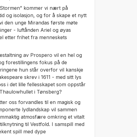
“Stormen” kommer vi nært på
id og isolasjon, og for å skape et nytt
er vi den unge Mirandas første møte
nger - luftånden Ariel og øyas
el etter frihet fra menneskets
staltning av Prospero vil en hel og
 forestillingens fokus på de
ringene hun står overfor vil kanskje
speare skrev i 1611 - med sitt lys
 i det lille fellesskapet som oppstår
 Thaulowhullet i Tønsberg?
ter oss forvandles til en magisk og
mponerte lydlandskap vil sammen
mmaktig atmosfære omkring et vitalt
lknytning til Vestfold. I samspill med
ekent spill med dype