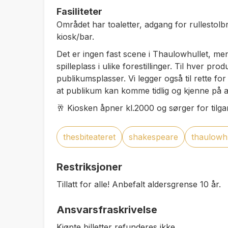
Fasiliteter
Området har toaletter, adgang for rullestol
kiosk/bar.
Det er ingen fast scene i Thaulowhullet, men
spilleplass i ulike forestillinger. Til hver pr
publikumsplasser. Vi legger også til rette fo
at publikum kan komme tidlig og kjenne på 
🥂 Kiosken åpner kl.2000 og sørger for tilgang
thesbiteateret
shakespeare
thaulowhu
Restriksjoner
Tillatt for alle! Anbefalt aldersgrense 10 år.
Ansvarsfraskrivelse
Kjøpte billetter refunderes ikke.