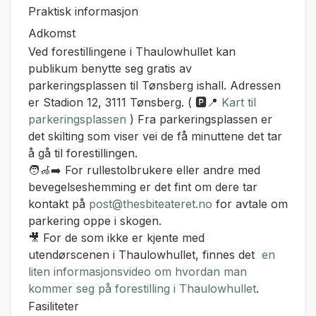
Praktisk informasjon
Adkomst
Ved forestillingene i Thaulowhullet kan
publikum benytte seg gratis av
parkeringsplassen til Tønsberg ishall. Adressen
er Stadion 12, 3111 Tønsberg. ( 🅿️📍
Kart til
parkeringsplassen
) Fra parkeringsplassen er
det skilting som viser vei de få minuttene det tar
å gå til forestillingen.
🧑‍🦽‍➡️ For rullestolbrukere eller andre med
bevegelseshemming er det fint om dere tar
kontakt på
post@thesbiteateret.no
for avtale om
parkering oppe i skogen.
🎥 For de som ikke er kjente med
utendørscenen i Thaulowhullet, finnes det
en
liten informasjonsvideo om hvordan man
kommer seg på forestilling i Thaulowhullet
.
Fasiliteter