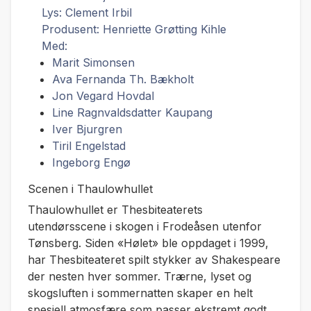
Lys: Clement Irbil
Produsent: Henriette Grøtting Kihle
Med:
Marit Simonsen
Ava Fernanda Th. Bækholt
Jon Vegard Hovdal
Line Ragnvaldsdatter Kaupang
Iver Bjurgren
Tiril Engelstad
Ingeborg Engø
Scenen i Thaulowhullet
Thaulowhullet er Thesbiteaterets
utendørsscene i skogen i Frodeåsen utenfor
Tønsberg. Siden «Hølet» ble oppdaget i 1999,
har Thesbiteateret spilt stykker av Shakespeare
der nesten hver sommer. Trærne, lyset og
skogsluften i sommernatten skaper en helt
spesiell atmosfære som passer ekstremt godt