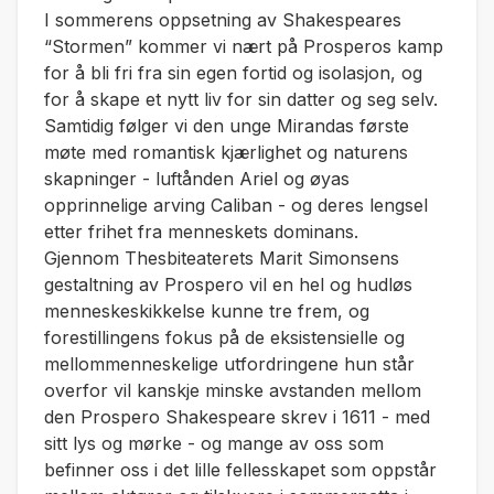
I sommerens oppsetning av Shakespeares
“Stormen” kommer vi nært på Prosperos kamp
for å bli fri fra sin egen fortid og isolasjon, og
for å skape et nytt liv for sin datter og seg selv.
Samtidig følger vi den unge Mirandas første
møte med romantisk kjærlighet og naturens
skapninger - luftånden Ariel og øyas
opprinnelige arving Caliban - og deres lengsel
etter frihet fra menneskets dominans.
Gjennom Thesbiteaterets Marit Simonsens
gestaltning av Prospero vil en hel og hudløs
menneskeskikkelse kunne tre frem, og
forestillingens fokus på de eksistensielle og
mellommenneskelige utfordringene hun står
overfor vil kanskje minske avstanden mellom
den Prospero Shakespeare skrev i 1611 - med
sitt lys og mørke - og mange av oss som
befinner oss i det lille fellesskapet som oppstår