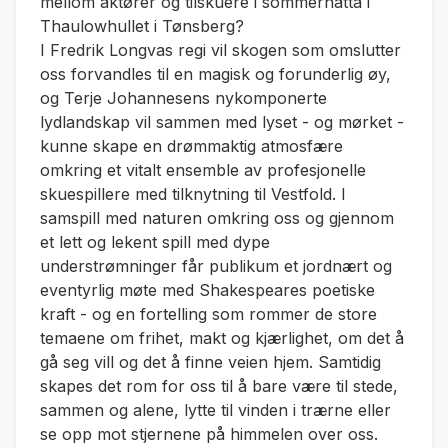
mellom aktører og tilskuere i sommernatta i
Thaulowhullet i Tønsberg?
I Fredrik Longvas regi vil skogen som omslutter
oss forvandles til en magisk og forunderlig øy,
og Terje Johannesens nykomponerte
lydlandskap vil sammen med lyset - og mørket -
kunne skape en drømmaktig atmosfære
omkring et vitalt ensemble av profesjonelle
skuespillere med tilknytning til Vestfold. I
samspill med naturen omkring oss og gjennom
et lett og lekent spill med dype
understrømninger får publikum et jordnært og
eventyrlig møte med Shakespeares poetiske
kraft - og en fortelling som rommer de store
temaene om frihet, makt og kjærlighet, om det å
gå seg vill og det å finne veien hjem. Samtidig
skapes det rom for oss til å bare være til stede,
sammen og alene, lytte til vinden i trærne eller
se opp mot stjernene på himmelen over oss.