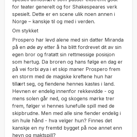
for teater generelt og for Shakespeares verk
spesielt. Dette er en scene ulik noen annen i
Norge – kanskje til og med i verden.
Om stykket
Prospero har levd alene med sin datter Miranda
på en øde øy etter å ha blitt fordrevet dit av sin
egen bror og fratatt sin rettmessige posisjon
som hertug. Da broren og hans følge en dag er
på vei forbi øya i et skip maner Prospero frem
en storm med de magiske kreftene hun har
tillært seg, og fiendene hennes kastes i land.
Hevnen er endelig innenfor rekkevidde - og
mens solen går ned, og skogens mørke trer
frem, følger vi hennes lunefulle spill med de
skipbrudne. Men med alle sine fiender endelig i
sin hule hånd - hva velger hun? Finnes det
kanskje en ny fremtid bygget på noe annet enn
hevn og maktspill?